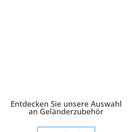
0 z=380 mm
sbolzen
totoyo Projektor
Entdecken Sie unsere Auswahl
an Geländerzubehör