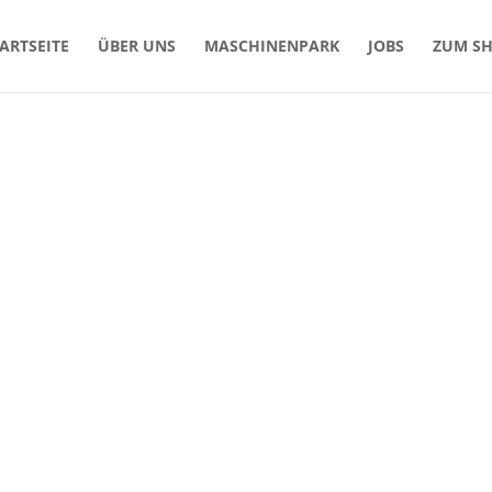
ARTSEITE
ÜBER UNS
MASCHINENPARK
JOBS
ZUM S
Hohl GmbH
Bei uns stimmen Qualität, Leistung und Preis.
Über uns